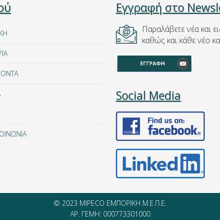
ού
Εγγραφή στο Newsl
Παραλάβετε νέα και ε
ΚΗ
καθώς και κάθε νέο κ
ΡΙΑ
ΙΟΝΤΑ
Social Media
Α
ΟΙΝΩΝΙΑ
© 2023 MIPECO ΕΜΠΟΡΙΚΗ Μ.Ε.Π.Ε.
ΑΡ. ΓΕΜΗ: 000773301000