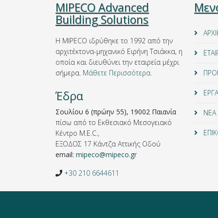
MIPECO Advanced
Μεν
Building Solutions
ΑΡΧΙ
Η MIPECO
ιδρύθηκε το 1992 από την
αρχιτέκτονα-μηχανικό Ειρήνη Τσιάκκα, η
ΕΤΑΙ
οποία και διευθύνει την εταιρεία μέχρι
σήμερα.
Μάθετε Περισσότερα.
ΠΡΟ
Έδρα
ΕΡΓ
Σουλίου 6 (πρώην 55), 19002 Παιανία
ΝΕΑ
πίσω από το Εκθεσιακό Μεσογειακό
ΕΠΙΚ
Κέντρο M.E.C.,
ΕΞΟΔΟΣ 17 Κάντζα Αττικής Οδού
email:
mipeco@mipeco.gr
+30 210 6644611