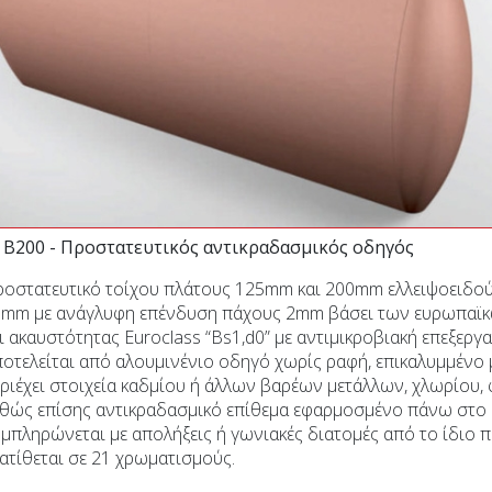
/ B200 - Προστατευτικός αντικραδασμικός οδηγός
οστατευτικό τοίχου πλάτους 125mm και 200mm ελλειψοειδού
mm με ανάγλυφη επένδυση πάχους 2mm βάσει των ευρωπαϊκ
ι ακαυστότητας Euroclass “Bs1,d0” με αντιμικροβιακή επεξεργα
οτελείται από αλουμινένιο οδηγό χωρίς ραφή, επικαλυμμένο μ
ριέχει στοιχεία καδμίου ή άλλων βαρέων μετάλλων, χλωρίου,
θώς επίσης αντικραδασμικό επίθεμα εφαρμοσμένο πάνω στο 
μπληρώνεται με απολήξεις ή γωνιακές διατομές από το ίδιο 
ατίθεται σε 21 χρωματισμούς.