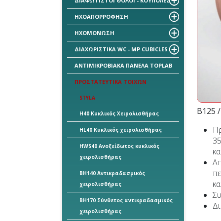
ΔΙΑΦΩΤΙΣΤΟΙ ΘΟΛΟΙ - ΚΟΥΠΟΛΕΣ
ΗΧΟΑΠΟΡΡΟΦΗΣΗ
ΗΧΟΜΟΝΩΣΗ
ΔΙΑΧΩΡΙΣΤΙΚΑ WC - MP CUBICLES
ΑΝΤΙΜΙΚΡΟΒΙΑΚΑ ΠΑΝΕΛΑ TOPLAB
ΠΡΟΣΤΑΤΕΥΤΙΚΑ ΤΟΙΧΩΝ
STYLA
B125 
H40 Κυκλικός Χειρολισθήρας
Πρ
HL40 Κυκλικός χειρολισθήρας
35
HWS40 Ανοξείδωτος κυκλικός
κα
χειρολισθήρας
Απ
πε
BH140 Αντικραδασμικός
κα
χειρολισθήρας
Συ
BH170 Σύνθετος αντικραδασμικός
Δι
χειρολισθήρας