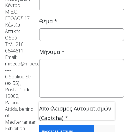
Κέντρο
M.E.C.,
ΕΞΟΔΟΣ 17
Θέμα
*
Κάντζα
Αττικής
Οδού
Τηλ.: 210
6644611
Μήνυμα
*
Email:
mipeco@mipeco.gr
----
6 Souliou Str
(ex 55).,
Postal Code
19002,
Paiania
Αποκλεισμός Αυτοματισμών
Attikis, behind
of
(Captcha)
*
Mediterranean
Exhibition