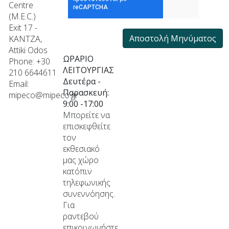
Centre
(M.E.C.)
Exit 17 -
Αποστολή Μηνύματος
KANTZA,
Attiki Odos
ΩΡΑΡΙΟ
Phone: +30
ΛΕΙΤΟΥΡΓΙΑΣ
210 6644611
Δευτέρα -
Email:
Παρασκευή:
mipeco@mipeco.gr
9:00 -17:00
Μπορείτε να
επισκεφθείτε
τον
εκθεσιακό
μας χώρο
κατόπιν
τηλεφωνικής
συνεννόησης.
Για
ραντεβού
επικοινωνήστε