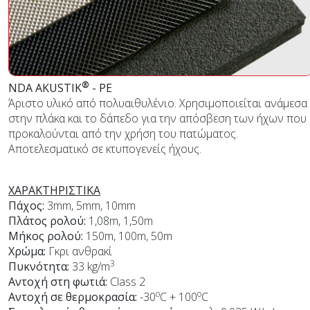
®
NDA AKUSTIK
- PE
Άριστο υλικό από πολυαιθυλένιο. Χρησιμοποιείται ανάμεσα
στην πλάκα και το δάπεδο για την απόσβεση των ήχων που
προκαλούνται από την χρήση του πατώματος.
Αποτελεσματικό σε κτυπογενείς ήχους.
ΧΑΡΑΚΤΗΡΙΣΤΙΚΑ
Πάχος:
3mm, 5mm, 10mm
Πλάτος ρολού:
1,08m, 1,50m
Μήκος ρολού:
150m, 100m, 50m
Χρώμα:
Γκρι ανθρακί
3
Πυκνότητα:
33 kg/m
Αντοχή στη φωτιά:
Class 2
o
o
Αντοχή σε θερμοκρασία:
-30
C + 100
C