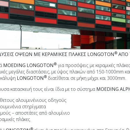
®
ΔΥΣΕΙΣ ΟΨΕΩΝ ΜΕ ΚΕΡΑΜΙΚΕΣ ΠΛΑΚΕΣ LONGOTON
ΑΠΟ 
®
ρά
MOEDING LONGOTON
για προσόψεις με κεραμικές πλάκε
ικές μεγάλες διαστάσεις, με ύψος πλακών από 150-1000mm κ
®
οκάλυψη
LONGOTON
διατίθεται σε μήκη μέχρι και 3000mm.
υσα κατασκευή τους είναι ίδια με το σύστημα
MOEDING ALP
θετους αλουμινένιους οδηγούς
ουμινένια στηρίγματα
μούς – αποστάτες από αλουμίνιο
ραμικές πλάκες.
®