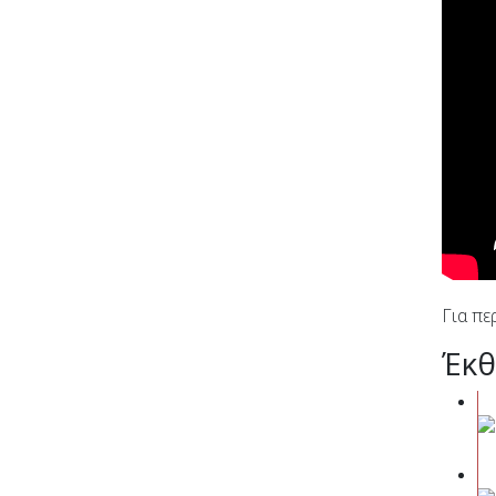
Για πε
Έκθ