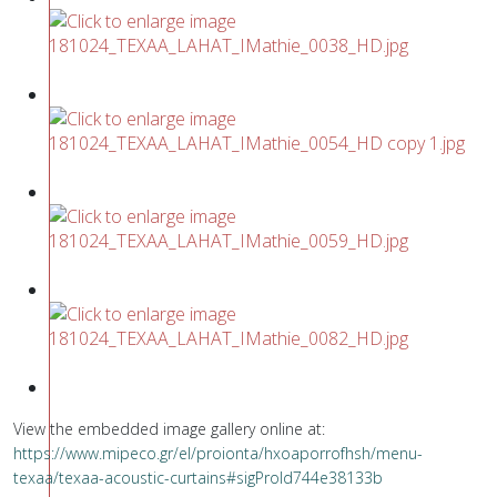
View the embedded image gallery online at:
https://www.mipeco.gr/el/proionta/hxoaporrofhsh/menu-
texaa/texaa-acoustic-curtains#sigProId744e38133b