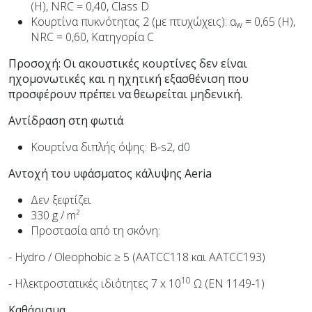
(Η), NRC = 0,40, Class D
Κουρτίνα πυκνότητας 2 (με πτυχώχεις): α
= 0,65 (Η),
w
NRC = 0,60, Κατηγορία C
Προσοχή: Οι ακουστικές κουρτίνες δεν είναι
ηχομονωτικές και η ηχητική εξασθένιση που
προσφέρουν πρέπει να θεωρείται μηδενική.
Αντίδραση στη φωτιά
Κουρτίνα διπλής όψης: B-s2, d0
Αντοχή του υφάσματος κάλυψης
Aeria
Δεν ξεφτίζει
330 g / m²
Προστασία από τη σκόνη:
- Hydro / Oleophobic ≥ 5 (AATCC118 και AATCC193)
10
- Ηλεκτροστατικές ιδιότητες 7 x 10
Ω (EN 1149-1)
Καθάρισμα