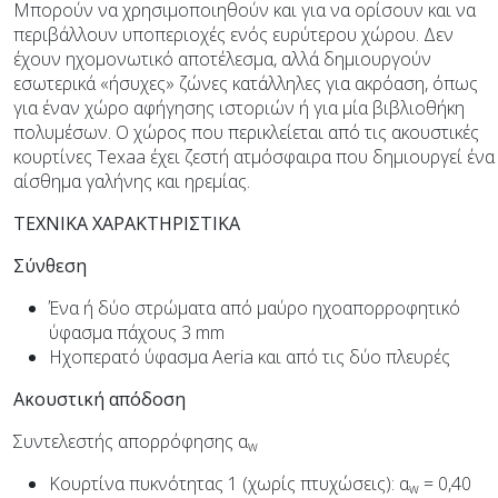
Μπορούν να χρησιμοποιηθούν και για να ορίσουν και να
περιβάλλουν υποπεριοχές ενός ευρύτερου χώρου. Δεν
έχουν ηχομονωτικό αποτέλεσμα, αλλά δημιουργούν
εσωτερικά «ήσυχες» ζώνες κατάλληλες για ακρόαση, όπως
για έναν χώρο αφήγησης ιστοριών ή για μία βιβλιοθήκη
πολυμέσων. Ο χώρος που περικλείεται από τις ακουστικές
κουρτίνες Texaa έχει ζεστή ατμόσφαιρα που δημιουργεί ένα
αίσθημα γαλήνης και ηρεμίας.
ΤΕΧΝΙΚΑ ΧΑΡΑΚΤΗΡΙΣΤΙΚΑ
Σύνθεση
Ένα ή δύο στρώματα από μαύρο ηχοαπορροφητικό
ύφασμα πάχους 3 mm
Ηχοπερατό ύφασμα Aeria και από τις δύο πλευρές
Ακουστική απόδοση
Συντελεστής απορρόφησης α
w
Κουρτίνα πυκνότητας 1 (χωρίς πτυχώσεις): α
= 0,40
w