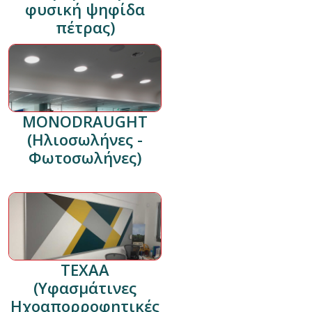
φυσική ψηφίδα
πέτρας)
MONODRAUGHT
(Ηλιοσωλήνες -
Φωτοσωλήνες)
TEXAA
(Υφασμάτινες
Ηχοαπορροφητικές