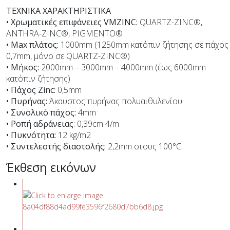
ΤΕΧΝΙΚΑ ΧΑΡΑΚΤΗΡΙΣΤΙΚΑ
• Χρωματικές επιφάνειες VMZINC:
QUARTZ-ZINC®,
ANTHRA-ZINC®, PIGMENTO®
• Max πλάτος:
1000mm (1250mm κατόπιν ζήτησης σε πάχος
0,7mm, μόνο σε QUARTZ-ZINC®)
• Μήκος:
2000mm – 3000mm – 4000mm (έως 6000mm
κατόπιν ζήτησης)
• Πάχος Zinc:
0,5mm
• Πυρήνας:
Άκαυστος πυρήνας πολυαιθυλενίου
• Συνολικό πάχος:
4mm
• Ροπή αδράνειας
: 0,39cm 4/m
• Πυκνότητα:
12 kg/m2
• Συντελεστής διαστολής:
2,2mm στους 100°C.
Έκθεση εικόνων