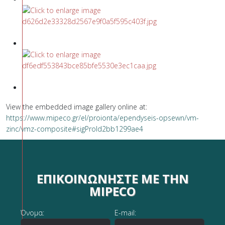
View the embedded image gallery online at:
https://www.mipeco.gr/el/proionta/ependyseis-opsewn/vm-
zinc/vmz-composite#sigProId2bb1299ae4
ΕΠΙΚΟΙΝΩΝΉΣΤΕ ΜΕ ΤΗΝ
MIPECO
Όνομα:
E-mail: